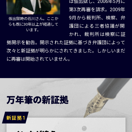
は仮出獄し、2006年5月に
第3次再審を請求。2009年
9月から裁判所、検察、弁
仮出獄時の石川さん。ここか
らも既に30年以上が経過して
護団による三者協議が開
います。
かれ、裁判所は検察に証
拠開示を勧告。開示された証拠に基づき弁護団によって
次々と新証拠が明らかにされてきました。しかしいまだ
に再審は開始されていません。
万年筆の新証拠