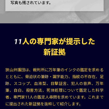
写真も残されています。
11
人の専門家が
提示した
新証拠
狭山弁護団は、裁判所に万年筆のインクの鑑定を求める
とともに、脅迫状の筆跡・識字能力、指紋の不存在、足
跡、スコップ、血液型、目撃証言、犯人の音声、万年
筆、自白、殺害方法、死体処理について鑑定した科学
者、専門家11人の鑑定人尋問を求めています。これまで
に提出された新証拠を抜粋して紹介します。