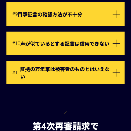
#9
目撃証言の確認方法が不十分
#10
声が似ているとする証言は信用できない
証拠の万年筆は被害者のものとはいえな
#11
い
第4次再審請求で