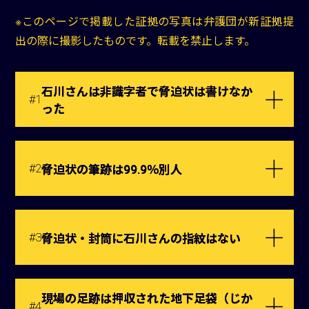
※このページで掲載した証拠の写真は弁護団が新証拠提
出の際に撮影したものです。転載を禁止します。
石川さんは非識字者で脅迫状は書けなか
#1
った
#2
脅迫状の筆跡は99.9％別人
#3
脅迫状・封筒に石川さんの指紋はない
現場の足跡は押収された地下足袋（じか
#4